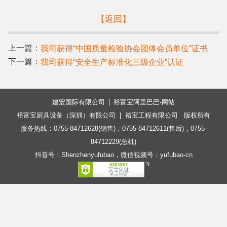
【返回】
上一篇：
我司获得“中国质量检验协会团体会员单位”证书
下一篇：
我司获得“安全生产标准化三级企业”认证
建宏国际有限公司
|
裕富宝阿里巴巴-网站
裕富宝厨具设备（深圳）有限公司 |
裕宝工程有限公司
版权所有
服务热线：0755-84712628(销售)，0755-84712611(售后)，0755-
84712229(总机)
抖音号：Shenzhenyufubao，微信视频号：yufubao-cn