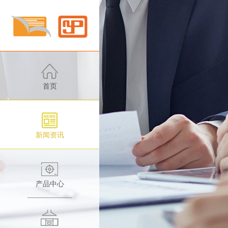
首页
公
司
新闻资讯
新
富
闻
利
产品中心
行
利
业
国
高
动
内