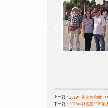
门
特
捷
与
重
制
宝
反
点
产
科
馈
工
品
能
程
雪
海
宝
外
烟
工
罩
程
THERMAL
其
PRO
他
上一篇：
2019年裕宝机构团年
顺
酒
下一篇：
2018年裕富宝30周
宝