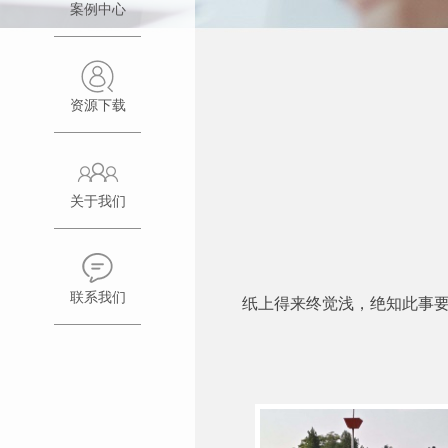
案例中心
科
态
重
能
主
点
雪
产
资源下载
工
宝
品
程
公
捷
目
香
司
关于我们
宝
录
港
介
烟
手
销
重
绍
罩
册
售
联系我们
点
纸上得来终觉浅，绝知此事要
荣
THERMAL
富
网
工
誉
PRO
利
络
程
资
顺
利
建
澳
质
宝
高
议